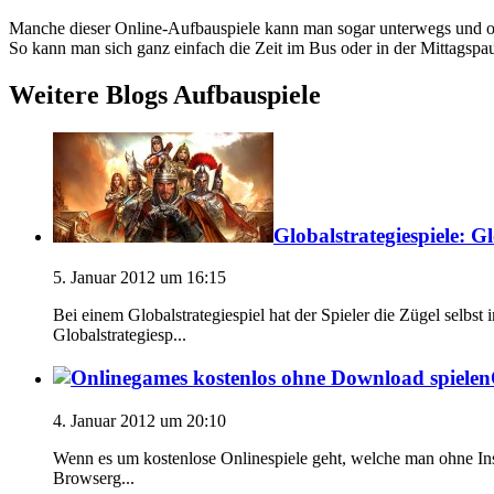
Manche dieser Online-Aufbauspiele kann man sogar unterwegs und o
So kann man sich ganz einfach die Zeit im Bus oder in der Mittagspau
Weitere Blogs
Aufbauspiele
Globalstrategiespiele: G
5. Januar 2012 um 16:15
Bei einem Globalstrategiespiel hat der Spieler die Zügel selbs
Globalstrategiesp...
4. Januar 2012 um 20:10
Wenn es um kostenlose Onlinespiele geht, welche man ohne Ins
Browserg...