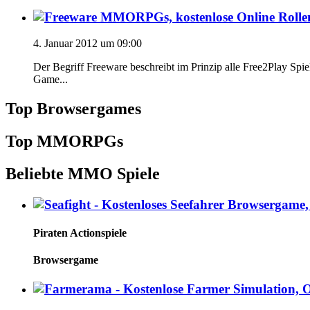
4. Januar 2012 um 09:00
Der Begriff Freeware beschreibt im Prinzip alle Free2Play Spie
Game...
Top Browsergames
Top MMORPGs
Beliebte MMO Spiele
Piraten Actionspiele
Browsergame