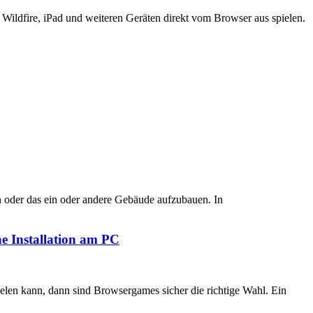
ldfire, iPad und weiteren Geräten direkt vom Browser aus spielen.
en oder das ein oder andere Gebäude aufzubauen. In
ne Installation am PC
elen kann, dann sind Browsergames sicher die richtige Wahl. Ein