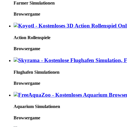
Farmer Simulationen
Browsergame
Action Rollenspiele
Browsergame
Flughafen Simulationen
Browsergame
Aquarium Simulationen
Browsergame