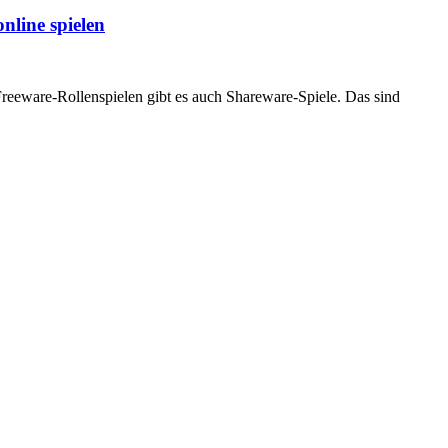
nline spielen
 Freeware-Rollenspielen gibt es auch Shareware-Spiele. Das sind