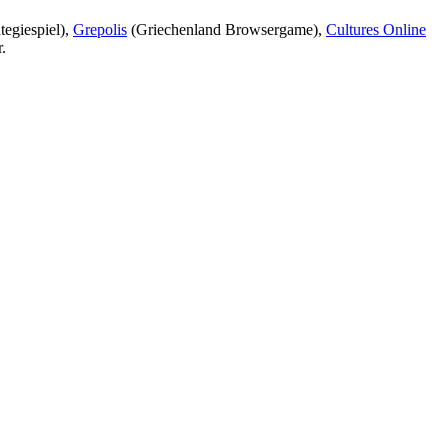
tegiespiel),
Grepolis
(Griechenland Browsergame),
Cultures Online
.