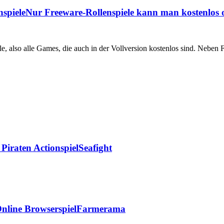
Nur Freeware-Rollenspiele kann man kostenlos o
le, also alle Games, die auch in der Vollversion kostenlos sind. Neben
Seafight
Farmerama