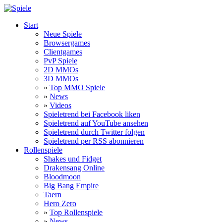
Start
Neue Spiele
Browsergames
Clientgames
PvP Spiele
2D MMOs
3D MMOs
»
Top MMO Spiele
»
News
»
Videos
Spieletrend bei Facebook liken
Spieletrend auf YouTube ansehen
Spieletrend durch Twitter folgen
Spieletrend per RSS abonnieren
Rollenspiele
Shakes und Fidget
Drakensang Online
Bloodmoon
Big Bang Empire
Taern
Hero Zero
»
Top Rollenspiele
»
News